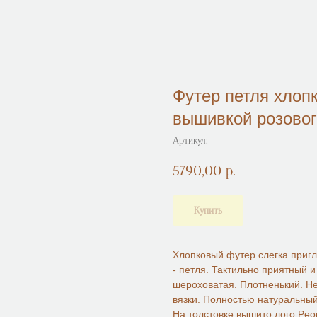
Футер петля хлоп
вышивкой розовог
Артикул:
5790,00
р.
Купить
Хлопковый футер слегка пригл
- петля. Тактильно приятный и
шероховатая. Плотненький. Не
вязки. Полностью натуральный
На толстовке вышито лого Peo